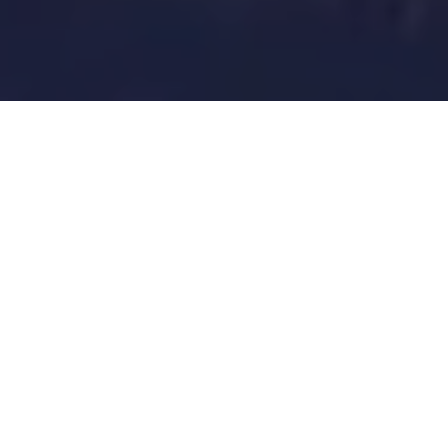
Utveckling
2011-03-11 t.o.m 2026-05-31
* Exemplet visar hur Modellportföljen hade presterat