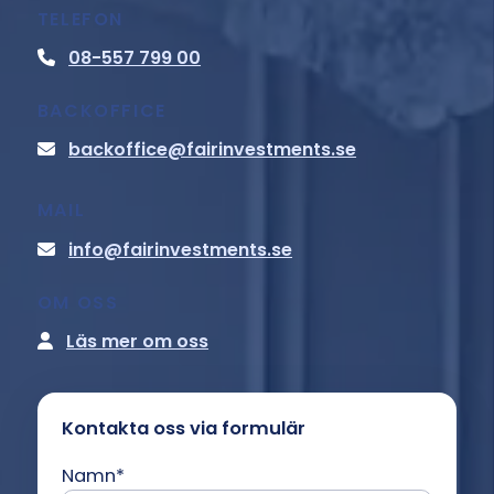
TELEFON
08-557 799 00
BACKOFFICE
backoffice@fairinvestments.se
MAIL
info@fairinvestments.se
OM OSS
Läs mer om oss
Kontakta oss via formulär
Namn
*