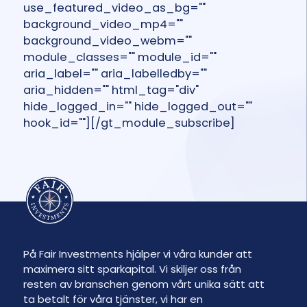
use_featured_video_as_bg=""
background_video_mp4=""
background_video_webm=""
module_classes="" module_id=""
aria_label="" aria_labelledby=""
aria_hidden="" html_tag="div"
hide_logged_in="" hide_logged_out=""
hook_id=""][/gt_module_subscribe]
På Fair Investments hjälper vi våra kunder att
maximera sitt sparkapital. Vi skiljer oss från
resten av branschen genom vårt unika sätt att
ta betalt för våra tjänster, vi har en