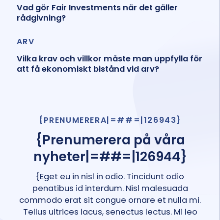
Vad gör Fair Investments när det gäller
rådgivning?
ARV
Vilka krav och villkor måste man uppfylla för
att få ekonomiskt bistånd vid arv?
{PRENUMERERA|=##=|126943}
{Prenumerera på våra
nyheter|=##=|126944}
{Eget eu in nisl in odio. Tincidunt odio
penatibus id interdum. Nisl malesuada
commodo erat sit congue ornare et nulla mi.
Tellus ultrices lacus, senectus lectus. Mi leo