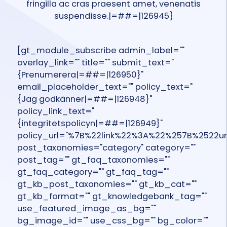
fringilla ac cras praesent amet, venenatis
suspendisse.|=##=|126945}
[gt_module_subscribe admin_label=""
overlay_link="" title="" submit_text="
{Prenumerera|=##=|126950}"
email_placeholder_text="" policy_text="
{Jag godkänner|=##=|126948}"
policy_link_text="
{integritetspolicyn|=##=|126949}"
policy_url="%7B%22link%22%3A%22%257B%2522
post_taxonomies="category" category=""
post_tag="" gt_faq_taxonomies=""
gt_faq_category="" gt_faq_tag=""
gt_kb_post_taxonomies="" gt_kb_cat=""
gt_kb_format="" gt_knowledgebank_tag=""
use_featured_image_as_bg=""
bg_image_id="" use_css_bg="" bg_color=""