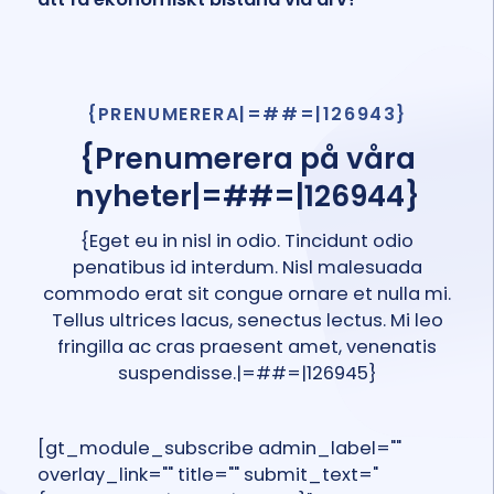
{PRENUMERERA|=##=|126943}
{Prenumerera på våra
nyheter|=##=|126944}
{Eget eu in nisl in odio. Tincidunt odio
penatibus id interdum. Nisl malesuada
commodo erat sit congue ornare et nulla mi.
Tellus ultrices lacus, senectus lectus. Mi leo
fringilla ac cras praesent amet, venenatis
suspendisse.|=##=|126945}
[gt_module_subscribe admin_label=""
overlay_link="" title="" submit_text="