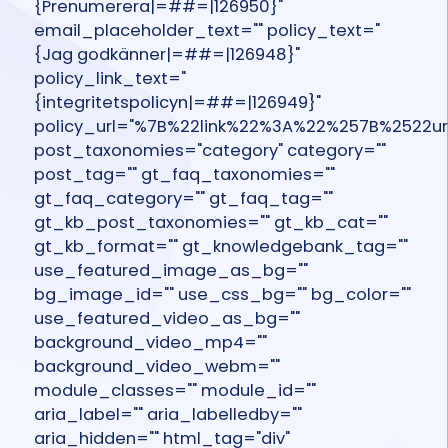
{Prenumerera|=##=|126950}"
email_placeholder_text="" policy_text="
{Jag godkänner|=##=|126948}"
policy_link_text="
{integritetspolicyn|=##=|126949}"
policy_url="%7B%22link%22%3A%22%257B%2522
post_taxonomies="category" category=""
post_tag="" gt_faq_taxonomies=""
gt_faq_category="" gt_faq_tag=""
gt_kb_post_taxonomies="" gt_kb_cat=""
gt_kb_format="" gt_knowledgebank_tag=""
use_featured_image_as_bg=""
bg_image_id="" use_css_bg="" bg_color=""
use_featured_video_as_bg=""
background_video_mp4=""
background_video_webm=""
module_classes="" module_id=""
aria_label="" aria_labelledby=""
aria_hidden="" html_tag="div"