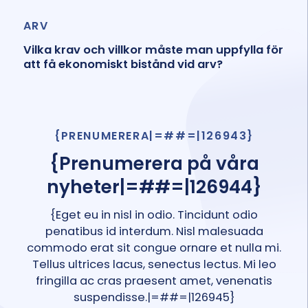
ARV
Vilka krav och villkor måste man uppfylla för
att få ekonomiskt bistånd vid arv?
{PRENUMERERA|=##=|126943}
{Prenumerera på våra
nyheter|=##=|126944}
{Eget eu in nisl in odio. Tincidunt odio
penatibus id interdum. Nisl malesuada
commodo erat sit congue ornare et nulla mi.
Tellus ultrices lacus, senectus lectus. Mi leo
fringilla ac cras praesent amet, venenatis
suspendisse.|=##=|126945}