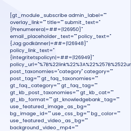
[gt_module_subscribe admin_label=""
overlay_link="" title="" submit_text="
{Prenumerera|=##=|126950}"
email_placeholder_text="" policy_text="
{Jag godkänner|=##=|126948}"
policy_link_text="
{integritetspolicyn|=##=|126949}"
policy_url="%7B%22link%22%3A%22%257B%2522
post_taxonomies="category" category=""
post_tag="" gt_faq_taxonomies=""
gt_faq_category="" gt_faq_tag=""
gt_kb_post_taxonomies="" gt_kb_cat=""
gt_kb_format="" gt_knowledgebank_tag=""
use_featured_image_as_bg=""
bg_image_id="" use_css_bg="" bg_color=""
use_featured_video_as_bg=""
background_video_mp4=""